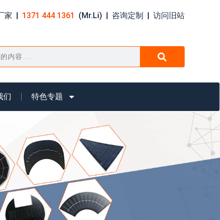
家 |
1371 444 1361
(Mr.Li) |
咨询定制
|
访问旧站
我们
特色专题