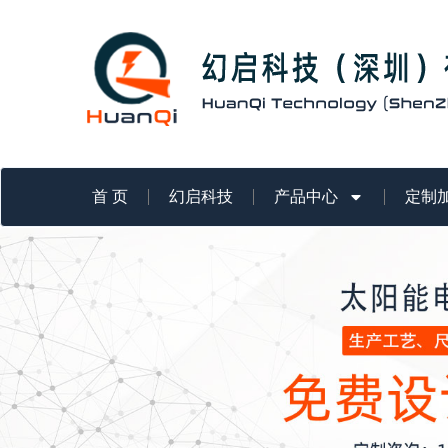
跳
至
内
容
首 页
幻启科技
产品中心
定制