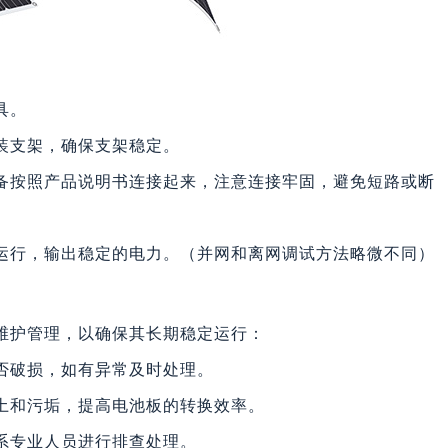
具。
装支架，确保支架稳定。
备按照产品说明书连接起来，注意连接牢固，避免短路或断
运行，输出稳定的电力。（并网和离网调试方法略微不同）
维护管理，以确保其长期稳定运行：
否破损，如有异常及时处理。
土和污垢，提高电池板的转换效率。
系专业人员进行排查处理。