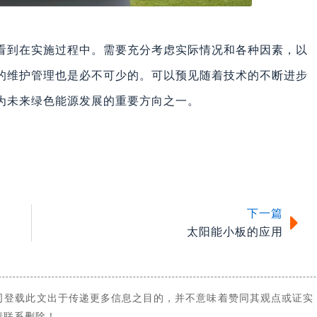
看到在实施过程中。需要充分考虑实际情况和各种因素，以
的维护管理也是必不可少的。可以预见随着技术的不断进步
为未来绿色能源发展的重要方向之一。
下
下一篇
太阳能小板的应用
司登载此文出于传递更多信息之目的，并不意味着赞同其观点或证实
请联系删除！