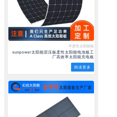
半柔性太阳能板
sunpower太阳能层压板柔性太阳能电池板工
厂高效率太阳能充电板
阅读更多