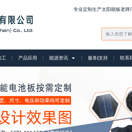
专业定制生产太阳能板老牌厂
搜
索
加工
产品应用
能源资讯
服务|支持
联系