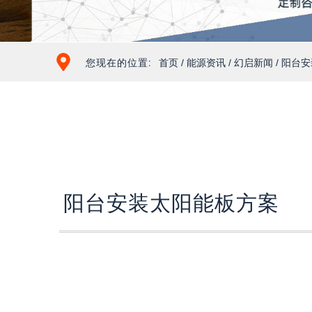
您现在的位置:
首页
/
能源资讯
/
幻启新闻
/ 阳台
阳台安装太阳能板方案