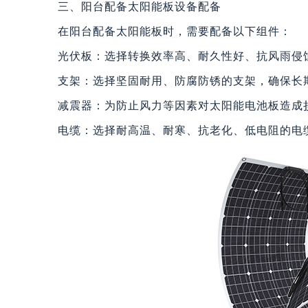
三、阳台配备太阳能板设备配备
在阳台配备太阳能板时，需要配备以下组件：
光伏板：选择转换效率高、耐久性好、抗风雨侵
支架：选择坚固耐用、防腐防锈的支架，确保长
减震器：为防止风力等因素对太阳能电池板造成
电缆：选择耐高温、耐寒、抗老化、低电阻的电