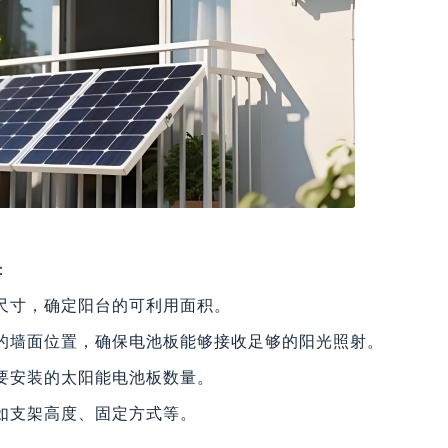
：
尺寸，确定阳台的可利用面积。
的墙面位置，确保电池板能够接收足够的阳光照射。
要安装的太阳能电池板数量。
如支架高度、固定方式等。