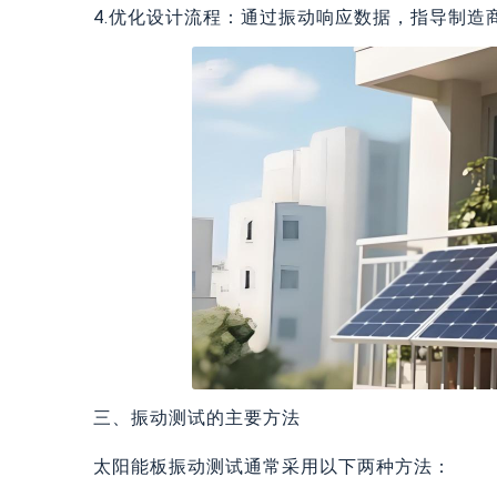
4.优化设计流程：通过振动响应数据，指导制造
三、振动测试的主要方法
太阳能板振动测试通常采用以下两种方法：