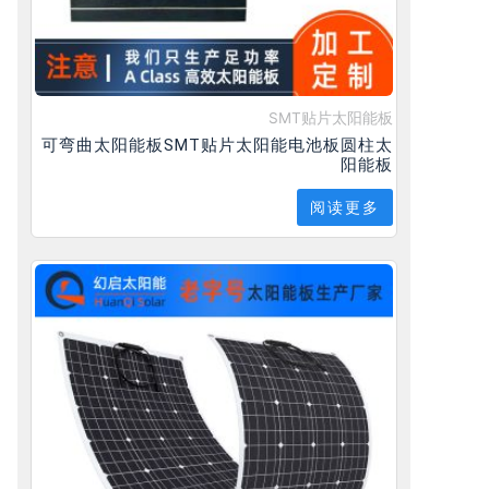
SMT贴片太阳能板
可弯曲太阳能板SMT贴片太阳能电池板圆柱太
阳能板
阅读更多