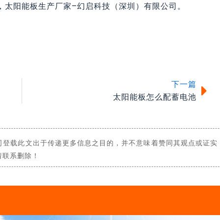
，太阳能板生产厂家–幻启科技（深圳）有限公司。
下
下一篇
太阳能板怎么配蓄电池
司登载此文出于传递更多信息之目的，并不意味着赞同其观点或证实
请联系删除！