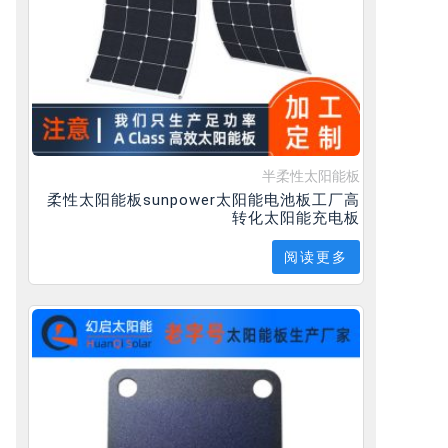
半柔性太阳能板
柔性太阳能板sunpower太阳能电池板工厂高
转化太阳能充电板
阅读更多