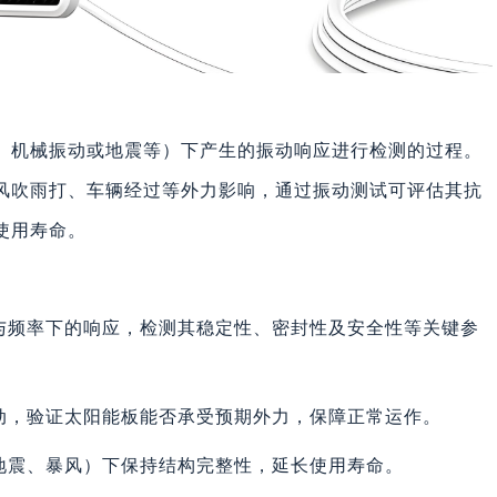
、机械振动或地震等）下产生的振动响应进行检测的过程。
风吹雨打、车辆经过等外力影响，通过振动测试可评估其抗
使用寿命。
向与频率下的响应，检测其稳定性、密封性及安全性等关键参
振动，验证太阳能板能否承受预期外力，保障正常运作。
地震、暴风）下保持结构完整性，延长使用寿命。