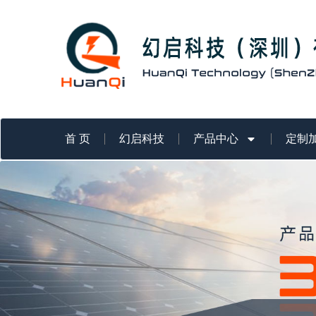
跳
至
内
容
首 页
幻启科技
产品中心
定制