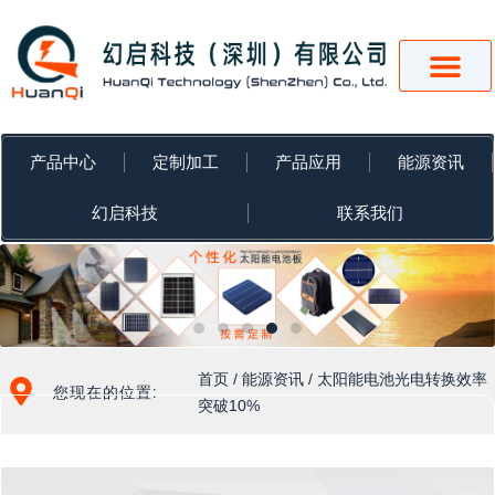
跳
至
内
容
产品中心
定制加工
产品应用
能源资讯
幻启科技
联系我们
首页
/
能源资讯
/ 太阳能电池光电转换效率
您现在的位置:
突破10%