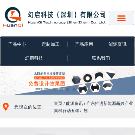
跳
至
内
容
产品中心
定制加工
产品应用
能源资讯
幻启科技
联系我们
首页
/
能源资讯
/ 广东推进新能源新兴产业
您现在的位置:
集群行动五年计划