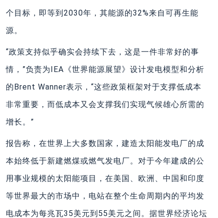
个目标，即等到2030年，其能源的32%来自可再生能
源。
“政策支持似乎确实会持续下去，这是一件非常好的事
情，”负责为IEA《世界能源展望》设计发电模型和分析
的Brent Wanner表示，“这些政策框架对于支撑低成本
非常重要，而低成本又会支撑我们实现气候雄心所需的
增长。”
报告称，在世界上大多数国家，建造太阳能发电厂的成
本始终低于新建燃煤或燃气发电厂。对于今年建成的公
用事业规模的太阳能项目，在美国、欧洲、中国和印度
等世界最大的市场中，电站在整个生命周期内的平均发
电成本为每兆瓦35美元到55美元之间。据世界经济论坛