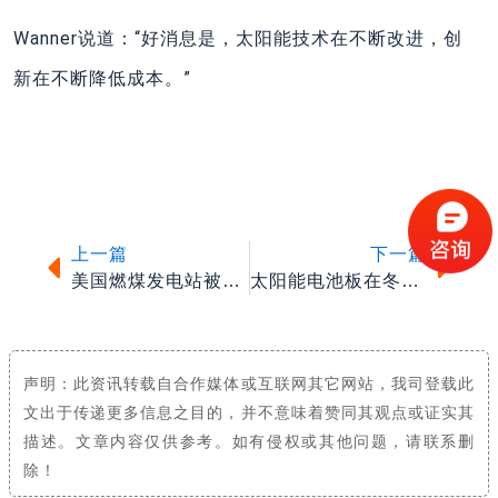
Wanner说道：“好消息是，太阳能技术在不断改进，创
新在不断降低成本。”
上一篇
下一
上一篇
下一篇
美国燃煤发电站被太阳能加储能模式所替代
太阳能电池板在冬天还会发电吗？
声明：此资讯转载自合作媒体或互联网其它网站，我司登载此
文出于传递更多信息之目的，并不意味着赞同其观点或证实其
描述。文章内容仅供参考。如有侵权或其他问题，请联系删
除！