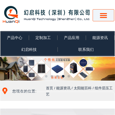
跳
至
内
容
产品中心
定制加工
产品应用
能源资讯
幻启科技
联系我们
首页
/
能源资讯
/
太阳能百科
/ 组件层压工
您现在的位置:
艺