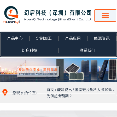
跳
至
内
容
产品中心
定制加工
产品应用
能源资讯
幻启科技
联系我们
首页
/
能源资讯
/ 隆基硅片价格大涨10%，
您现在的位置:
为何超出预期？