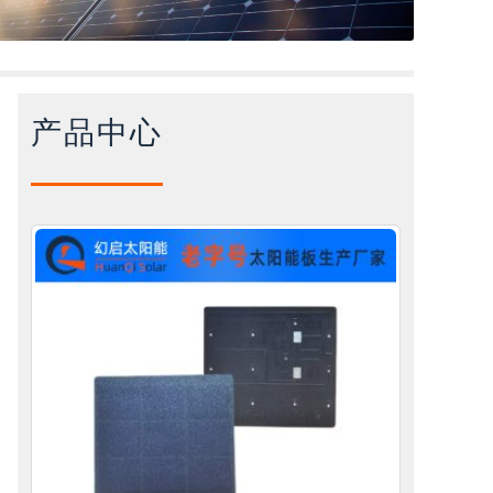
产品中心
一个