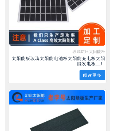
玻璃层压太阳能板
太阳能板玻璃太阳能电池板太阳能充电板太阳
能发电板工厂
阅读更多