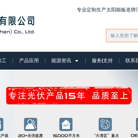
专业定制生产太阳能板老牌厂
搜
索
加工
产品应用
能源资讯
服务|支持
联系