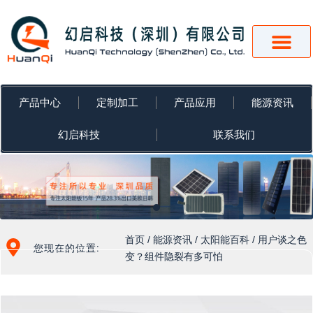
跳
至
内
容
产品中心
定制加工
产品应用
能源资讯
幻启科技
联系我们
首页
/
能源资讯
/
太阳能百科
/ 用户谈之色
您现在的位置:
变？组件隐裂有多可怕