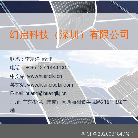
幻启科技（深圳）有限公司
联系：李宗洋 经理
电话： + 86 137 1444 1361
中文站: www.huanqikj.cn
英文站: www.huanqisolar.com
E-mail: huanqi@huanqikj.cn
厂址: 广东省深圳市南山区西丽街道牛成路216号B栋二
楼
粤ICP备2020081847号-1