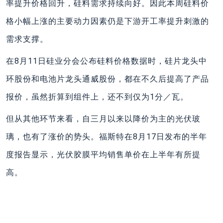
率提升价格回升，硅料需求持续向好。因此本周硅料价
格小幅上涨的主要动力因素仍是下游开工率提升刺激的
需求支撑。
在8月11日硅业分会公布硅料价格数据时，硅片龙头中
环股份和电池片龙头通威股份，都在不久后提高了产品
报价，虽然折算到组件上，还不到仅为1分／瓦。
但从其他环节来看，自三月以来以降价为主的光伏玻
璃，也有了涨价的势头。福斯特在8月17日发布的半年
度报告显示，光伏胶膜平均销售单价在上半年有所提
高。
上一篇
下一