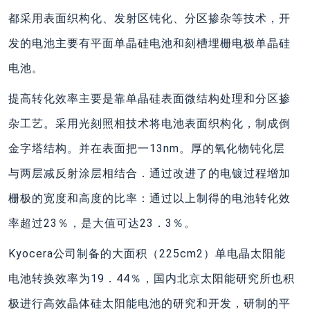
都采用表面织构化、发射区钝化、分区掺杂等技术，开
发的电池主要有平面单晶硅电池和刻槽埋栅电极单晶硅
电池。
提高转化效率主要是靠单晶硅表面微结构处理和分区掺
杂工艺。采用光刻照相技术将电池表面织构化，制成倒
金字塔结构。并在表面把一13nm。厚的氧化物钝化层
与两层减反射涂层相结合．通过改进了的电镀过程增加
栅极的宽度和高度的比率：通过以上制得的电池转化效
率超过23％，是大值可达23．3％。
Kyocera公司制备的大面积（225cm2）单电晶太阳能
电池转换效率为19．44％，国内北京太阳能研究所也积
极进行高效晶体硅太阳能电池的研究和开发，研制的平