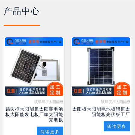
产品中心
玻璃层压太阳能板
玻璃层压太阳能板
铝边框太阳能板太阳能电池
太阳板太阳能电池板铝框太
板太阳能发电板厂家太阳能
阳能板光伏板工厂
充电板
阅读更多
阅读更多