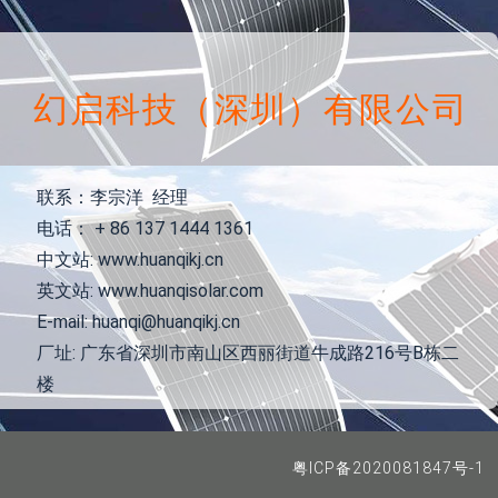
幻启科技（深圳）有限公司
联系：李宗洋 经理
电话： + 86 137 1444 1361
中文站: www.huanqikj.cn
英文站: www.huanqisolar.com
E-mail: huanqi@huanqikj.cn
厂址: 广东省深圳市南山区西丽街道牛成路216号B栋二
楼
粤ICP备2020081847号-1