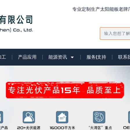
专业定制生产太阳能板老牌厂
搜
索
加工
产品应用
能源资讯
服务|支持
联系