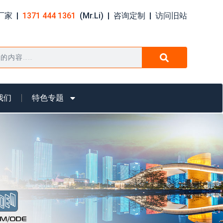
家 |
1371 444 1361
(Mr.Li) |
咨询定制
|
访问旧站
我们
特色专题