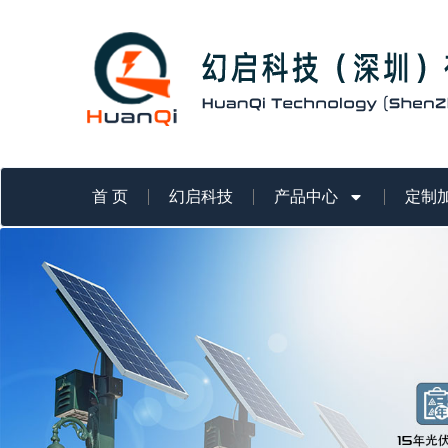
跳
至
内
容
首 页
幻启科技
产品中心
定制