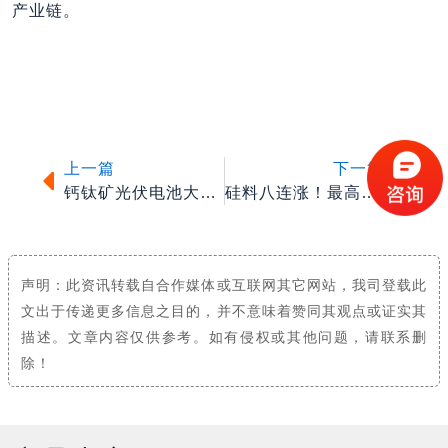
产业链。
上一篇
下一
上一篇
下一篇
钙钛矿光伏电池大突破！德国科学家找到无毒溶剂 成品效率不受影响
硅料八连涨！最高成交价触及31万元/吨?
声明：此资讯转载自合作媒体或互联网其它网站，我司登载此
文出于传递更多信息之目的，并不意味着赞同其观点或证实其
描述。文章内容仅供参考。如有侵权或其他问题，请联系删
除！