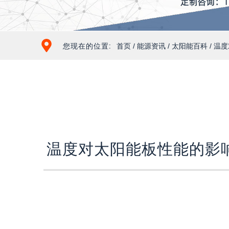
您现在的位置:
首页
/
能源资讯
/
太阳能百科
/ 温
温度对太阳能板性能的影