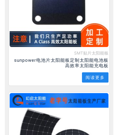
SMT贴片太阳能板
sunpower电池片太阳能板定制太阳能电池板
高效率太阳能充电板
阅读更多