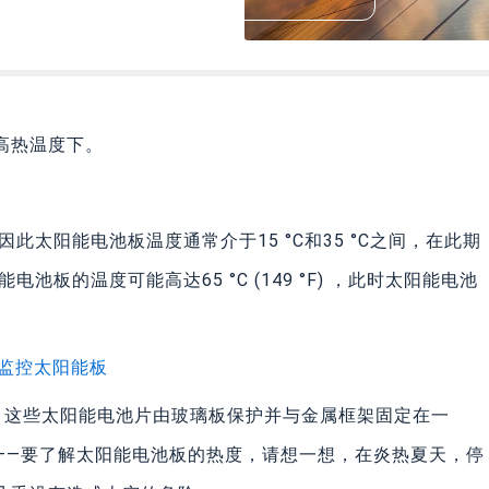
高热温度下。
 ，因此太阳能电池板温度通常介于15 °C和35 °C之间，在此期
板的温度可能高达65 °C (149 °F) ，此时太阳能电池
组成，这些太阳能电池片由玻璃板保护并与金属框架固定在一
——要了解太阳能电池板的热度，请想一想，在炎热夏天，停