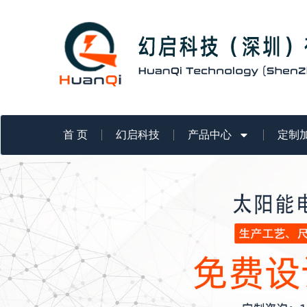
跳
至
内
容
首 页
幻启科技
产品中心
定制