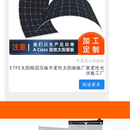
半柔性太阳能板
ETFE太阳能层压板半柔性太阳能板厂家柔性光
伏板工厂
阅读更多