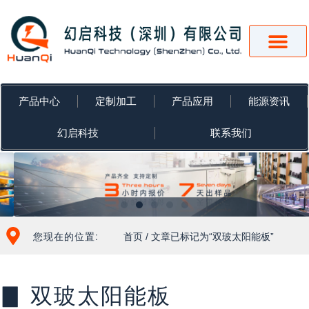
跳
至
内
容
产品中心
定制加工
产品应用
能源资讯
幻启科技
联系我们
您现在的位置:
首页
/ 文章已标记为“双玻太阳能板”
▊ 双玻太阳能板