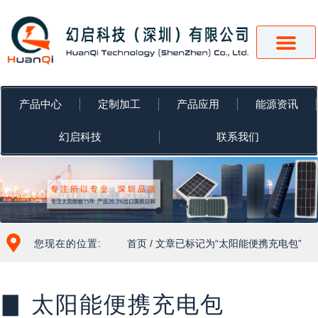
跳
至
内
容
产品中心
定制加工
产品应用
能源资讯
幻启科技
联系我们
您现在的位置:
首页
/ 文章已标记为“太阳能便携充电包”
▊ 太阳能便携充电包