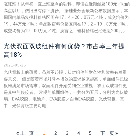
涨涨涨！从年初一直上涨至今的硅料，即便在近期触及180元／kg的
高点以后，依旧没有停下脚步。 据硅业分会最新公布数据显示，本
周国内单晶复投料价格区间在17．4－20．0万元／吨，成交均价为
19．44万元／吨；单晶致密料价格区间在17．2－19．8万元／吨，
成交均价为19．00万元／吨。换言之，硅料价格已经逼近200元／
光伏双面双玻组件有何优势？市占率三年提
高18%
2021-05-26
光伏背板上的薄膜，虽然不起眼，却对组件的耐久性和效率有着重
要意义。 但是随着市场对降本增效的需求越来越高，单面组件已经
很难满足市场需求，双面组件开始受到企业重视，双面双玻组件更
是其中的佼佼者。 常规的单面组件，一共分为五层，分别为光伏玻
璃、EVA胶膜、电池片、EVA胶膜／白色EVA胶膜、光伏背板。其
中，光伏背板主要对电
« 上一页
1
2
3
4
5
下一页 »