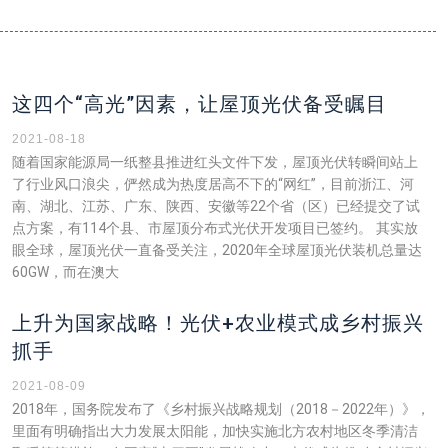
页
页
页
页
页
面
面
面
面
面
这四个“高光”因素，让屋顶光伏备受瞩目
2021-08-18
随着国家能源局一纸整县推进红头文件下发，屋顶光伏转瞬间站上
了行业风口浪尖，俨然成为热度居高不下的“网红”，目前浙江、河
南、湖北、江苏、广东、陕西、安徽等22个省（区）已经提交了试
点方案，有114个县、市屋顶分布式光伏开发项目已签约。 其实放
眼全球，屋顶光伏一直备受关注，2020年全球屋顶光伏装机总量达
60GW，而在澳大
上升为国家战略！光伏+农业模式成乡村振兴
抓手
2021-08-09
2018年，国务院发布了《乡村振兴战略规划（2018－2022年）》，
里面有明确指出大力发展太阳能，加快实施北方农村地区冬季清洁