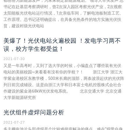
都纷纷为新能源发声，为未来制定新能源规划。 领导人带头发声 总
书记在赴基层考察调研时，曾2次深入园区考察光伏产业，2次视察
太阳能板光伏电站运行情况，1次亲临车间，了解电池板制造工艺、
工作原理。总书记还明确提出，在具备光热条件的地方实施光伏扶
贫，建设村级光伏电站
美爆了！光伏电站火遍校园 ！发电学习两不
误，校方学生都受益！
2021-07-30
又是一年高考时，又到了选大学的时候，小编盘点了哪些装有光伏
电站的美丽校园~来看看有没有你的学校？！ 浙江大学 浙江大
学紫金港校区东教学楼，500米长廊的顶部，两条波浪起伏的光伏阵
列日前完成铺设。这是由浙江大学和日本富士电机控股株式会社合
作建设的紫金港68kW光伏发电系统。 北京交通大学 北京交通
大学新能源研究所
光伏组件虚焊问题分析
2021-07-27
多主栅电池片头部虚焊是个比较难彻底解决的痛点，难在“焊带自身