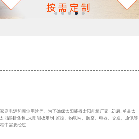
家庭电源和商业用途等。为了确保太阳能板太阳能板厂家–幻启_单晶太
能板_太阳能折叠包_太阳能板定制-监控、物联网、航空、电器、交通、通讯等
程中需要经过