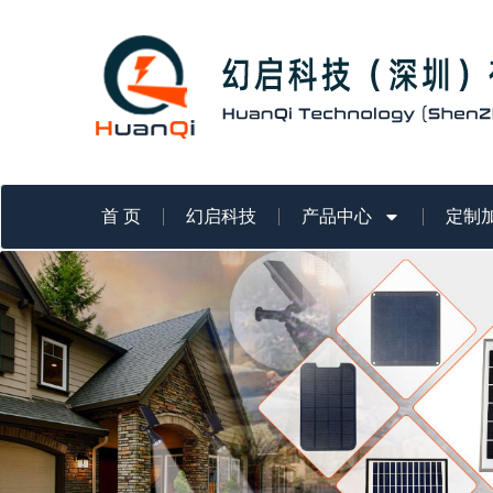
跳
至
内
容
首 页
幻启科技
产品中心
定制