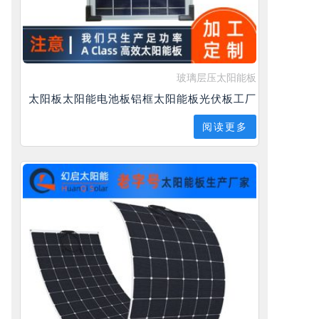
玻璃层压太阳能板
太阳板太阳能电池板铝框太阳能板光伏板工厂
阅读更多