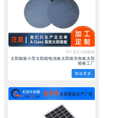
PET层压太阳能板
太阳能板小型太阳能电池板太阳能充电板太阳
能板工厂
阅读更多