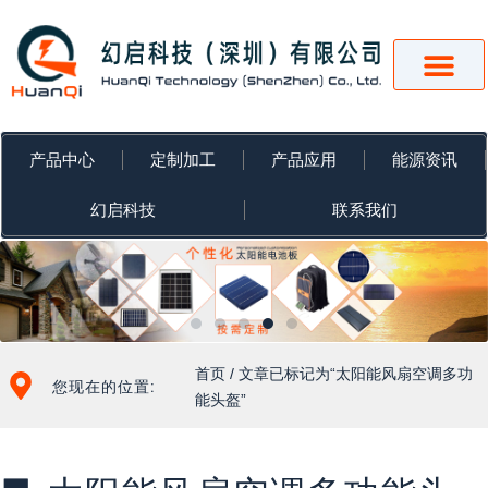
跳
至
内
容
产品中心
定制加工
产品应用
能源资讯
幻启科技
联系我们
首页
/ 文章已标记为“太阳能风扇空调多功
您现在的位置:
能头盔”