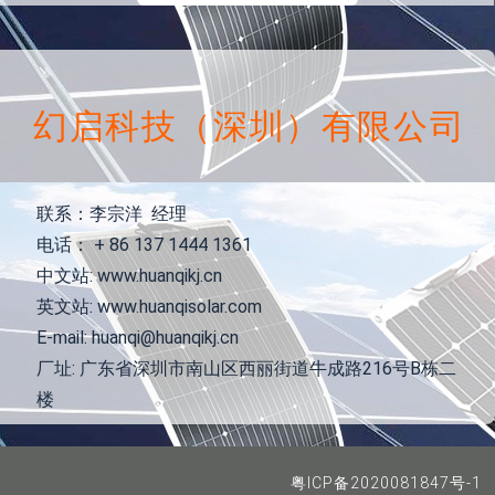
幻启科技（深圳）有限公司
联系：李宗洋 经理
电话： + 86 137 1444 1361
中文站: www.huanqikj.cn
英文站: www.huanqisolar.com
E-mail: huanqi@huanqikj.cn
厂址: 广东省深圳市南山区西丽街道牛成路216号B栋二
楼
粤ICP备2020081847号-1