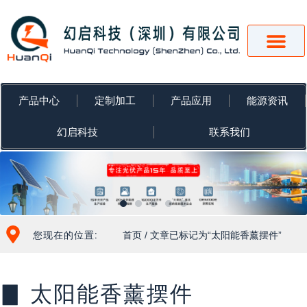
跳
至
内
容
产品中心
定制加工
产品应用
能源资讯
幻启科技
联系我们
您现在的位置:
首页
/ 文章已标记为“太阳能香薰摆件”
▊ 太阳能香薰摆件