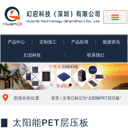
跳
至
内
容
产品中心
定制加工
产品应用
能源资讯
幻启科技
联系我们
您现在的位置:
首页
/ 文章已标记为“太阳能PET层压板”
▊ 太阳能PET层压板