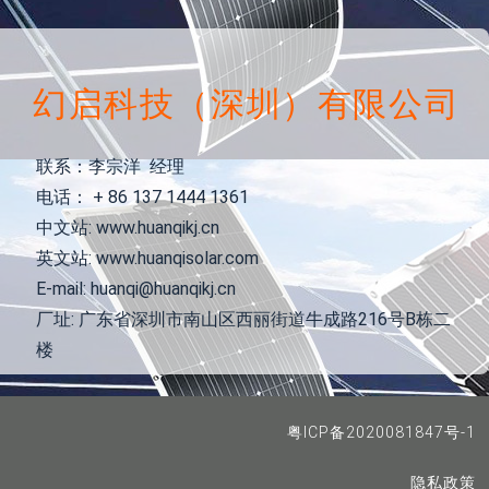
幻启科技（深圳）有限公司
联系：李宗洋 经理
电话： + 86 137 1444 1361
中文站: www.huanqikj.cn
英文站: www.huanqisolar.com
E-mail: huanqi@huanqikj.cn
厂址: 广东省深圳市南山区西丽街道牛成路216号B栋二
楼
粤ICP备2020081847号-1
隐私政策