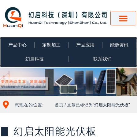
跳
至
内
容
产品中心
定制加工
产品应用
能源资讯
幻启科技
联系我们
您现在的位置:
首页
/ 文章已标记为“幻启太阳能光伏板”
▊ 幻启太阳能光伏板