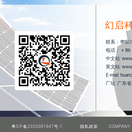
幻启
联系：李宗
电话： + 86 1
中文站: www.h
英文站: www.h
E-mail: huan
厂址: 广东
粤ICP备2020081847号-1
隐私政策
COMPANY 