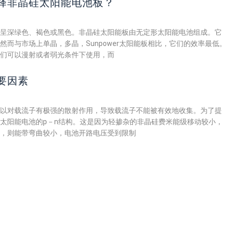
择非晶硅太阳能电池板？
呈深绿色、褐色或黑色。非晶硅太阳能板由无定形太阳能电池组成。它
而与市场上单晶，多晶，Sunpower太阳能板相比，它们的效率最低。
们可以漫射或者弱光条件下使用，而
要因素
以对载流子有极强的散射作用，导致载流子不能被有效地收集。为了提
太阳能电池的p－n结构。这是因为轻掺杂的非晶硅费米能级移动较小，
料，则能带弯曲较小，电池开路电压受到限制