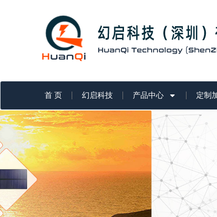
跳
至
内
容
首 页
幻启科技
产品中心
定制