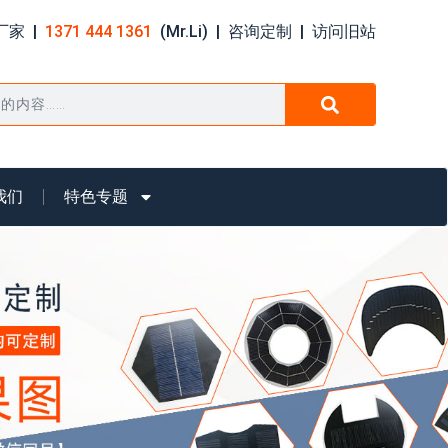
家 |
1371 444 1361
(Mr.Li) |
咨询定制
|
访问旧站
我们
特色专题