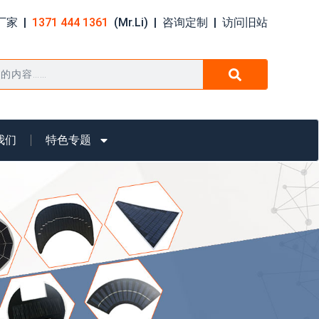
家 |
1371 444 1361
(Mr.Li) |
咨询定制
|
访问旧站
我们
特色专题