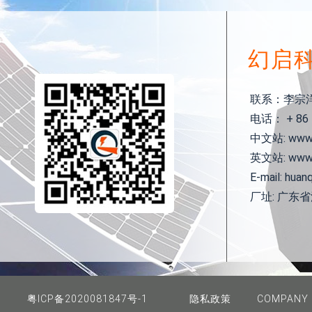
幻启
联系：李宗
电话： + 86 1
中文站: www.h
英文站: www.h
E-mail: huan
厂址: 广东
粤ICP备2020081847号-1
隐私政策
COMPANY 