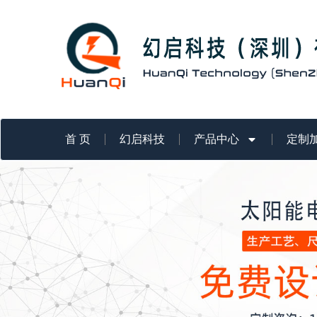
跳
至
内
容
首 页
幻启科技
产品中心
定制