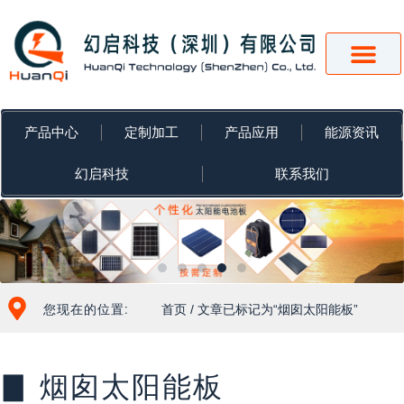
跳
至
内
容
产品中心
定制加工
产品应用
能源资讯
幻启科技
联系我们
您现在的位置:
首页
/ 文章已标记为“烟囱太阳能板”
▊ 烟囱太阳能板