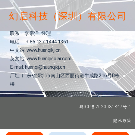
幻启科技（深圳）有限公司
联系：李宗洋 经理
电话： + 86 137 1444 1361
中文站: www.huanqikj.cn
英文站: www.huanqisolar.com
E-mail: huanqi@huanqikj.cn
厂址: 广东省深圳市南山区西丽街道牛成路216号B栋二
楼
粤ICP备2020081847号-1
隐私政策
COMPANY 2020 © ALL RIGHTS RESERVED. DESIGN BY 幻启科