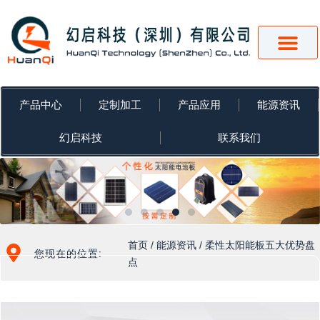
跳
至
内
容
产品中心
定制加工
产品应用
能源资讯
幻启科技
联系我们
首页
/
能源资讯
/ 柔性太阳能板五大优势盘
您现在的位置:
点