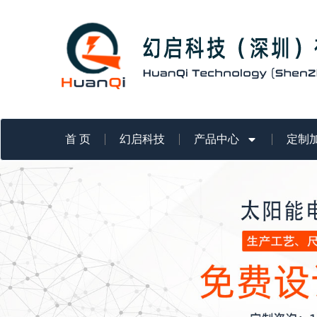
跳
至
内
容
首 页
幻启科技
产品中心
定制