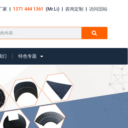
家 |
1371 444 1361
(Mr.Li) |
咨询定制
|
访问旧站
我们
特色专题