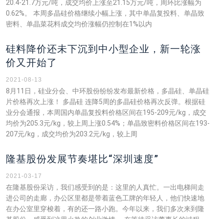
20.4-21.7万元/吨，成交均价上涨至21.15万元/吨，周环比涨幅为
0.62%。 本周多晶硅价格继续小幅上涨，其中单晶复投料、单晶致
密料、单晶菜花料成交均价涨幅仍控制在1%以内
硅料降价还未下沉到中小型企业，新一轮涨
价又开始了
2021-08-13
8月11日，硅业分会、中环股份纷纷发布最新价格，多晶硅、单晶硅
片价格再次上涨！ 多晶硅 连降5周的多晶硅价格再次反弹。根据硅
业分会通报，本周国内单晶复投料价格区间在195-209元/kg，成交
均价为205.3元/kg，较上周上涨0.54%；单晶致密料价格区间在193-
207元/kg，成交均价为203.2元/kg，较上周
隆基股份发展节奏堪比“深圳速度”
2021-03-17
在隆基股份采访，我们感受到的是：这里的人真忙。一出电梯间走
进公司的走廊，办公区里都是带着蓝色工牌的年轻人，他们快速地
在办公室里穿梭着，有的还一路小跑。今年以来，我们多次来到隆