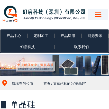
跳
至
内
容
产品中心
定制加工
产品应用
能源资讯
幻启科技
联系我们
您现在的位置:
首页
/ 文章已标记为“单晶硅”
▊ 单晶硅