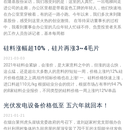
在隆基股份采访，我们感受到的是：这里的人真忙。一出电梯间走
进公司的走廊，办公区里都是带着蓝色工牌的年轻人，他们快速地
在办公室里穿梭着，有的还一路小跑。今年以来，我们多次来到隆
基股份，感受到这里火热的创业激情。 在等待采访董事长的过程
中，我看到董事会办公室的几位年轻人忙碌不停。负责投资者关系
的工作人员告诉记者，基本每周都
硅料涨幅超10%，硅片再涨3~4毛片
2021-03-03
2021年硅料会紧缺，会涨价，是大家意料之中的，但涨的这么快，
这么猛，还是超出大多数人的意料的!短短一周，价格上涨约12%;硅
片价格也随之上调;组件招标价格也在上涨! 一、硅料价格快速上涨，
进口料超110元/kg 根据硅业分会的统计，根据市场占有率约94.7%
的8家硅料企业报价，不同类型的硅料价格一周上涨约12%!单晶
光伏发电设备价格低至 五六年就回本！
2021-01-21
在烟台莱州虎头崖镇党委政府的号召下，道刘赵家村党支部领办合
作社利用村集体的九间房屋的屋顶安装了70千瓦的太阳能光伏发电