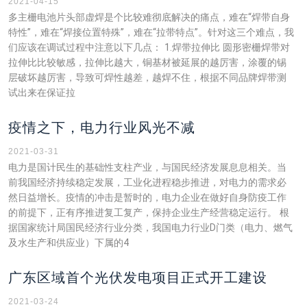
2021-04-15
多主栅电池片头部虚焊是个比较难彻底解决的痛点，难在“焊带自身
特性”，难在“焊接位置特殊”，难在“拉带特点”。针对这三个难点，我
们应该在调试过程中注意以下几点： 1.焊带拉伸比 圆形密栅焊带对
拉伸比比较敏感，拉伸比越大，铜基材被延展的越厉害，涂覆的锡
层破坏越厉害，导致可焊性越差，越焊不住，根据不同品牌焊带测
试出来在保证拉
疫情之下，电力行业风光不减
2021-03-31
电力是国计民生的基础性支柱产业，与国民经济发展息息相关。当
前我国经济持续稳定发展，工业化进程稳步推进，对电力的需求必
然日益增长。疫情的冲击是暂时的，电力企业在做好自身防疫工作
的前提下，正有序推进复工复产，保持企业生产经营稳定运行。 根
据国家统计局国民经济行业分类，我国电力行业D门类（电力、燃气
及水生产和供应业）下属的4
广东区域首个光伏发电项目正式开工建设
2021-03-24